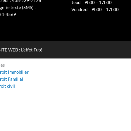
pieur : 438-239-7126
Jeudi : 9h00 – 17h00
erie texte (SMS) :
Vendredi : 9h00 – 17h00
84-4569
SITE WEB :
L’effet Futé
ies
roit Immobilier
roit Familial
roit civil