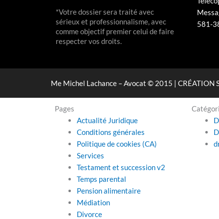
Téléco
*Votre dossier sera traité avec
Messag
sérieux et professionnalisme, avec
581-3
comme objectif premier celui de faire
respecter vos droits.
Me Michel Lachance – Avocat © 2015 | CRÉATION 
Pages
Catégor
Actualité Juridique
D
Conditions générales
D
Politique de cookies (CA)
d
Services
Testament et succession v2
Temps parental
Pension alimentaire
Médiation
Divorce