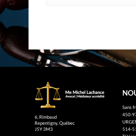
NOU
Sans fr
450-9
6, Rimbaud
URGEN
Repentigny, Québec
J5Y 3M3
514-5